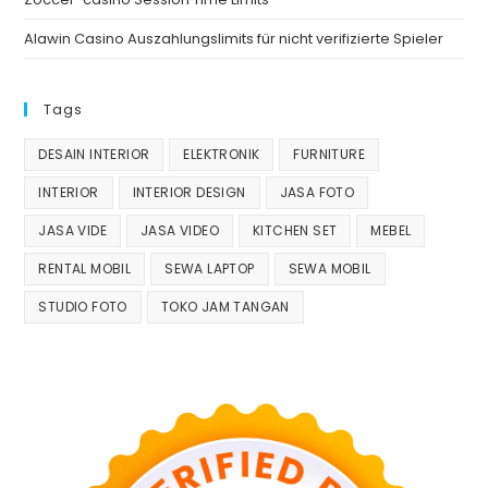
Alawin Casino Auszahlungslimits für nicht verifizierte Spieler
Tags
DESAIN INTERIOR
ELEKTRONIK
FURNITURE
INTERIOR
INTERIOR DESIGN
JASA FOTO
JASA VIDE
JASA VIDEO
KITCHEN SET
MEBEL
RENTAL MOBIL
SEWA LAPTOP
SEWA MOBIL
STUDIO FOTO
TOKO JAM TANGAN