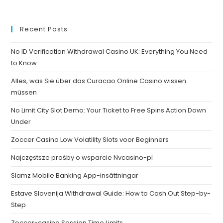
Recent Posts
No ID Verification Withdrawal Casino UK: Everything You Need
to Know
Alles, was Sie über das Curacao Online Casino wissen
müssen
No Limit City Slot Demo: Your Ticket to Free Spins Action Down
Under
Zoccer Casino Low Volatility Slots voor Beginners
Najczęstsze prośby o wsparcie Nvcasino-pl
Slamz Mobile Banking App-insättningar
Estave Slovenija Withdrawal Guide: How to Cash Out Step-by-
Step
Zoccer-casino Session Time Limits