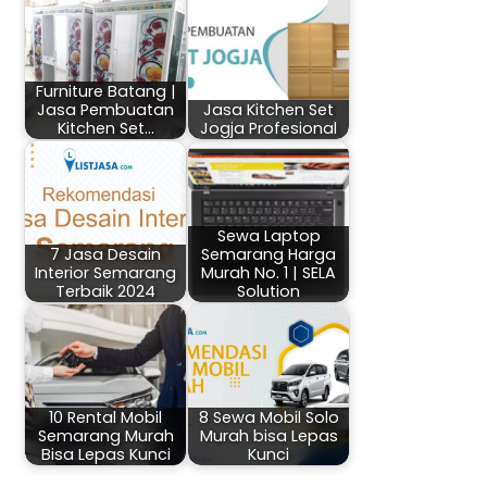
Furniture Batang |
Jasa Pembuatan
Jasa Kitchen Set
Kitchen Set…
Jogja Profesional
Sewa Laptop
7 Jasa Desain
Semarang Harga
Interior Semarang
Murah No. 1 | SELA
Terbaik 2024
Solution
10 Rental Mobil
8 Sewa Mobil Solo
Semarang Murah
Murah bisa Lepas
Bisa Lepas Kunci
Kunci