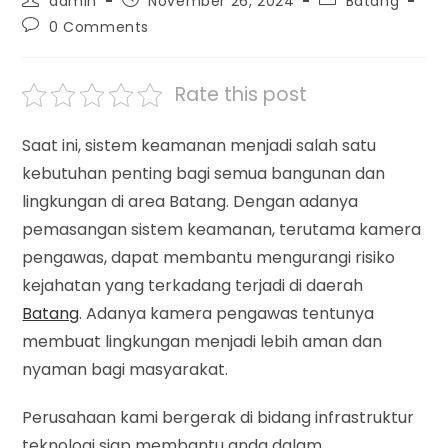
admin
November 26, 2024
Batang
author:
published:
category:
Post
0 Comments
comments:
Rate this post
Saat ini, sistem keamanan menjadi salah satu
kebutuhan penting bagi semua bangunan dan
lingkungan di area Batang. Dengan adanya
pemasangan sistem keamanan, terutama kamera
pengawas, dapat membantu mengurangi risiko
kejahatan yang terkadang terjadi di daerah
Batang
. Adanya kamera pengawas tentunya
membuat lingkungan menjadi lebih aman dan
nyaman bagi masyarakat.
Perusahaan kami bergerak di bidang infrastruktur
teknologi siap membantu anda dalam