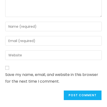
Enter
your
name
Enter
or
your
username
email
Enter
to
address
your
comment
to
website
comment
URL
Save my name, email, and website in this browser
(optional)
for the next time I comment.