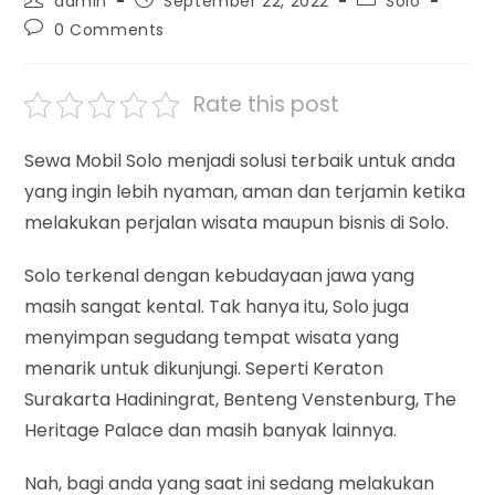
admin
September 22, 2022
Solo
author:
published:
category:
Post
0 Comments
comments:
Rate this post
Sewa Mobil Solo menjadi solusi terbaik untuk anda
yang ingin lebih nyaman, aman dan terjamin ketika
melakukan perjalan wisata maupun bisnis di Solo.
Solo terkenal dengan kebudayaan jawa yang
masih sangat kental. Tak hanya itu, Solo juga
menyimpan segudang tempat wisata yang
menarik untuk dikunjungi. Seperti Keraton
Surakarta Hadiningrat, Benteng Venstenburg, The
Heritage Palace dan masih banyak lainnya.
Nah, bagi anda yang saat ini sedang melakukan