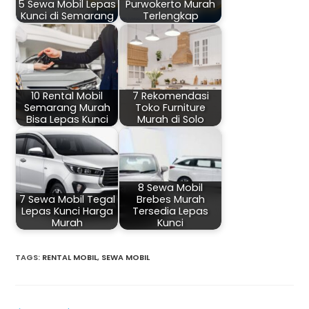
5 Sewa Mobil Lepas
Purwokerto Murah
Kunci di Semarang
Terlengkap
10 Rental Mobil
7 Rekomendasi
Semarang Murah
Toko Furniture
Bisa Lepas Kunci
Murah di Solo
8 Sewa Mobil
7 Sewa Mobil Tegal
Brebes Murah
Lepas Kunci Harga
Tersedia Lepas
Murah
Kunci
TAGS
:
RENTAL MOBIL
,
SEWA MOBIL