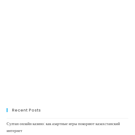
Recent Posts
Султан онлайн казино: как азартные игры покоряют казахстанский
интернет