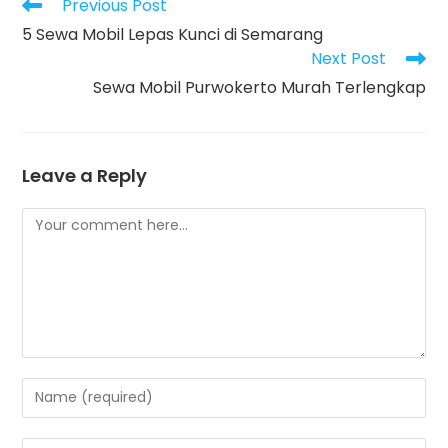
Read
Previous Post
more
5 Sewa Mobil Lepas Kunci di Semarang
articles
Next Post
Sewa Mobil Purwokerto Murah Terlengkap
Leave a Reply
Comment
Enter
your
name