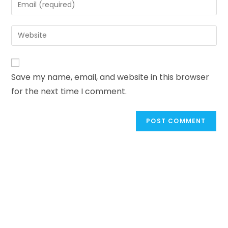
Enter
or
your
username
email
Enter
to
address
your
comment
to
website
comment
URL
Save my name, email, and website in this browser
(optional)
for the next time I comment.