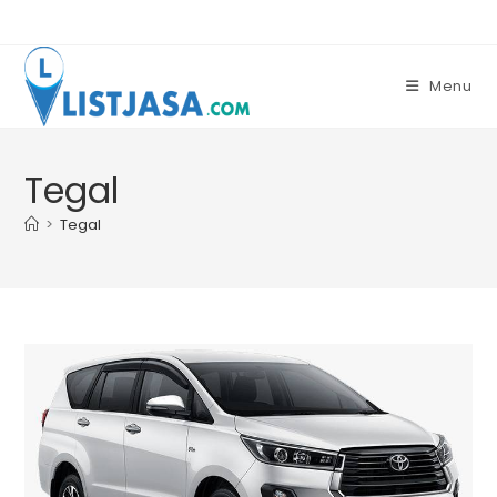
Skip
to
content
Menu
Tegal
>
Tegal