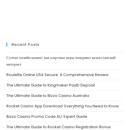
Recent Posts
Султан онлайн казино: как азартные игры покоряют казахстанский
интернет
Roulette Online USA Secure: A Comprehensive Review
The Ultimate Guide to Kingmaker PayID Deposit
The Ultimate Guide to Bizzo Casino Australia
Rocket Casino App Download: Everything You Need to Know
Bizzo Casino Promo Code AU: Expert Guide
The Ultimate Guide to Rocket Casino Registration Bonus