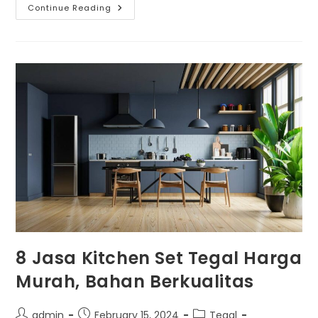
7
Continue Reading
Sewa
Mobil
Tegal
Lepas
Kunci
Harga
Murah
8 Jasa Kitchen Set Tegal Harga
Murah, Bahan Berkualitas
Post
Post
Post
admin
February 15, 2024
Tegal