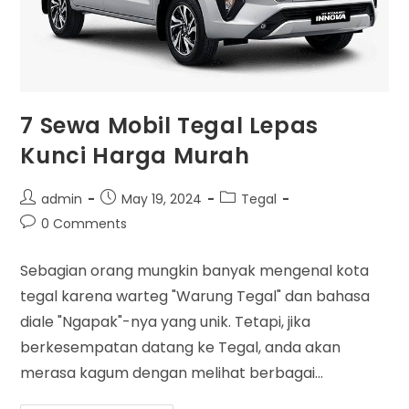
7 Sewa Mobil Tegal Lepas
Kunci Harga Murah
Post
Post
Post
admin
May 19, 2024
Tegal
author:
published:
category:
Post
0 Comments
comments:
Sebagian orang mungkin banyak mengenal kota
tegal karena warteg "Warung Tegal" dan bahasa
diale "Ngapak"-nya yang unik. Tetapi, jika
berkesempatan datang ke Tegal, anda akan
merasa kagum dengan melihat berbagai…